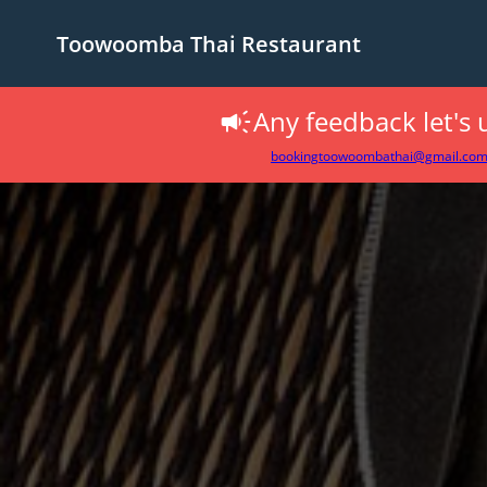
Toowoomba Thai Restaurant
Any feedback let's
bookingtoowoombathai@gmail.co